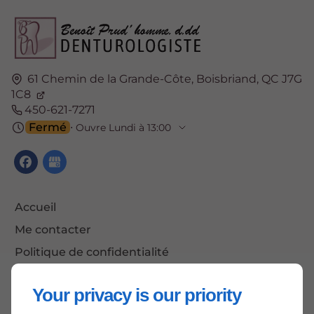
61 Chemin de la Grande-Côte,
Boisbriand,
QC J7G
1C8
450-621-7271
Fermé
⋅ Ouvre Lundi à 13:00
Accueil
Me contacter
Politique de confidentialité
Plan du site
Your privacy is our priority