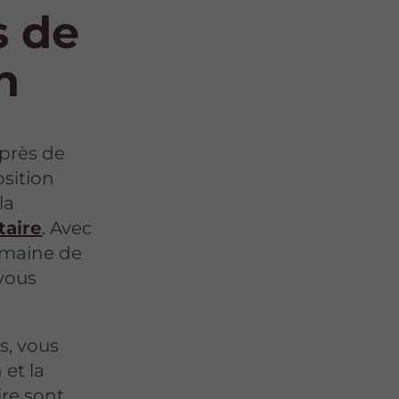
s de
n
près de
osition
la
taire
. Avec
omaine de
 vous
s, vous
 et la
ire sont