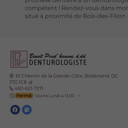
prothèse dentaire à un denturologi
compétent ! Rendez-vous dans mon
situé à proximité de Bois-des-Filion
61 Chemin de la Grande-Côte,
Boisbriand,
QC
J7G 1C8
450-621-7271
Fermé
⋅ Ouvre Lundi à 13:00