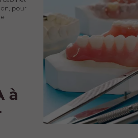
ion, pour
re
t
A à
-