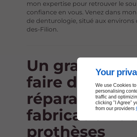
mon expertise pour retrouver le sour
confiance en vous. Venez dans mon
de denturologie, situé aux environs 
des-Filion.
Un grand savo
Your priva
faire dans la
We use Cookies to
personalising conte
réparation et 
traffic and optimizi
clicking "I Agree" 
from our providers
fabrication d
prothèses