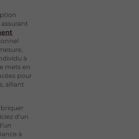
eption
, assurant
ment
sionnel
 mesure,
ndividu à
je mets en
ancées pour
, alliant
abriquer
iciez d'un
d'un
fiance à