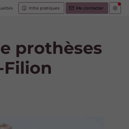
ualités
Infos pratiques
Me contacter
de prothèses
-Filion