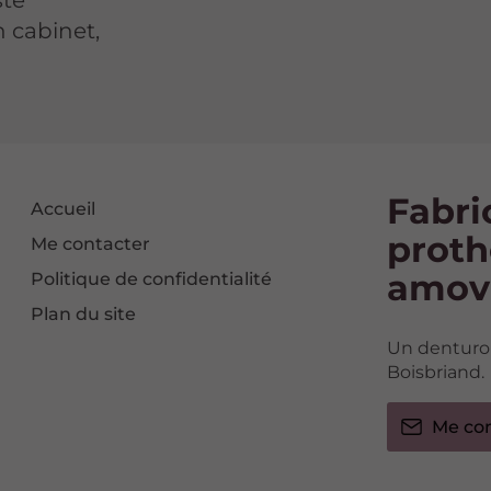
ste
 cabinet,
Fabri
Accueil
proth
Me contacter
amov
Politique de confidentialité
Plan du site
Un denturol
Boisbriand.
Me co