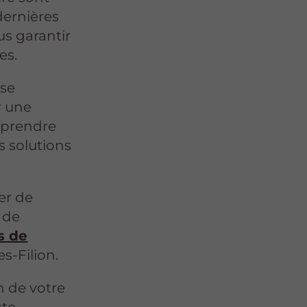
dernières
us garantir
es.
èse
 une
mprendre
s solutions
ier de
t de
s de
s-Filion.
on de votre