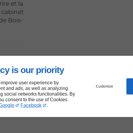
ire et la
 cabinet
de Bois-
ir-
cy is our priority
 improve user experience by
Customize
nt and ads, as well as analyzing
la
ng social networks functionalities. By
you consent to the use of Cookies
Google
Facebook
.
e