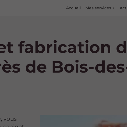
Accueil
Mes services
Act
et fabrication 
ès de Bois-des
, vous
n cabinet