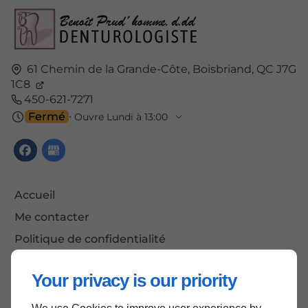
61 Chemin de la Grande-Côte,
Boisbriand,
QC J7G
1C8
450-621-7271
Fermé
⋅ Ouvre Lundi à 13:00
Accueil
Me contacter
Politique de confidentialité
Plan du site
Your privacy is our priority