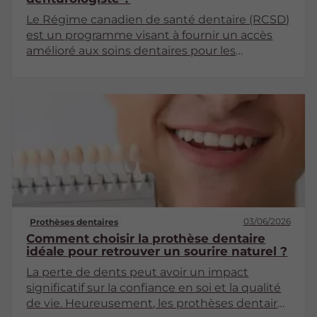
Le Régime canadien de santé dentaire (RCSD)
est un programme visant à fournir un accès
amélioré aux soins dentaires pour les
Canadiens. Ce régime joue un rôle
fondamental dans la santé bucco-dentaire de
la population. Cet article explore en détail le
fonctionnement de ce régime, en mettant
l'accent sur son application chez les
denturologistes.
03/06/2026
Prothèses dentaires
Comment choisir la prothèse dentaire
idéale pour retrouver un sourire naturel ?
La perte de dents peut avoir un impact
significatif sur la confiance en soi et la qualité
de vie. Heureusement, les prothèses dentaires